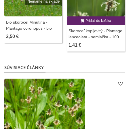
Nemáme na sklade
Pridať do košíka
Bio skorocel Minutina -
Plantago coronopus - bio
Skoroceľ kopijovitý - Plantago
predaj semien - 500 ks
2,50 €
lanceolata - semiačka - 100
ks
1,41 €
SÚVISIACE ČLÁNKY