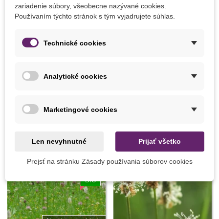
zariadenie súbory, všeobecne nazývané cookies.
Používaním týchto stránok s tým vyjadrujete súhlas.
Pridať do košíka
Pridať do košíka
Technické cookies
Miniskleník s ventiláciou - 47
Kultivátor Fiskars - čierný - 1
x 20 x 20 cm - 1 ks
ks
Analytické cookies
7,50 €
6,64 €
Marketingové cookies
3 INÝCH PRODUKTOV V TEJ ISTEJ KATEGÓRII:
Len nevyhnutné
Prijať všetko
Prejsť na stránku Zásady používania súborov cookies
BIO