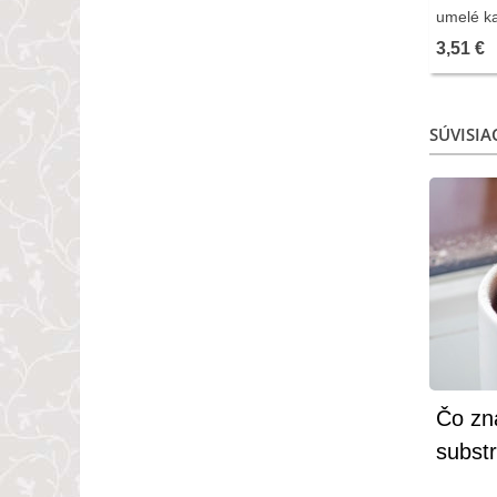
umelé ka
3,51 €
SÚVISIA
Čo zn
substr