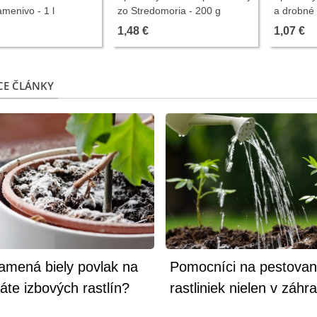
menivo - 1 l
zo Stredomoria - 200 g
a drobné 
100 g
1,48 €
1,07 €
CE ČLÁNKY
amená biely povlak na
Pomocníci na pestovan
áte izbových rastlín?
rastliniek nielen v záhr