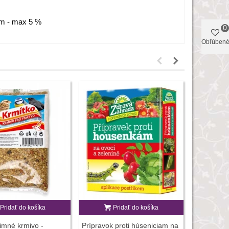
 mm - max 5 %
0
Obľúben
Pridať do košíka
Pridať do košíka
P
imné krmivo -
Prípravok proti húseniciam na
Kaput Prem