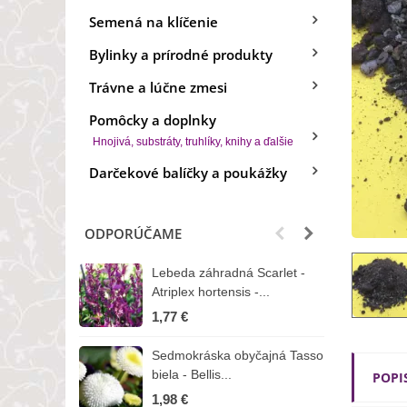
Semená na klíčenie
Bylinky a prírodné produkty
Trávne a lúčne zmesi
Pomôcky a doplnky
Hnojivá, substráty, truhlíky, knihy a ďalšie
Darčekové balíčky a poukážky
ODPORÚČAME
Lebeda záhradná Scarlet -
B
Atriplex hortensis -...
o
1,77 €
3
Sedmokráska obyčajná Tasso
Z
biela - Bellis...
H
POPI
1,98 €
7