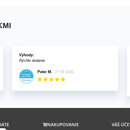
KMI
Výhody:
Rýchle dodanie
Peter M.
27.06.2026
DÁTE
NAKUPOVANIE
VÁŠ ÚČE