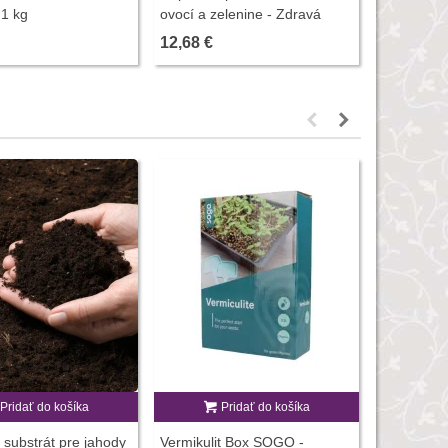
 1 kg
ovocí a zelenine - Zdravá
zeleného p
záhrada - ochrana rastlín - 2 x
12,68 €
10,05 €
10 g
Pridať do košíka
Pridať do košíka
P
 substrát pre jahody
Vermikulit Box SOGO -
Hydrogel -