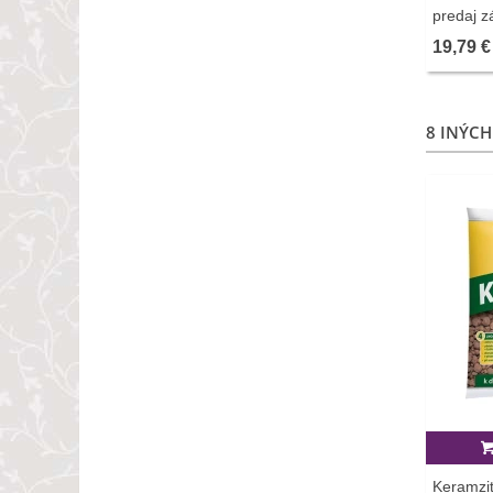
predaj z
ks
19,79 €
8 INÝCH
Keramzit