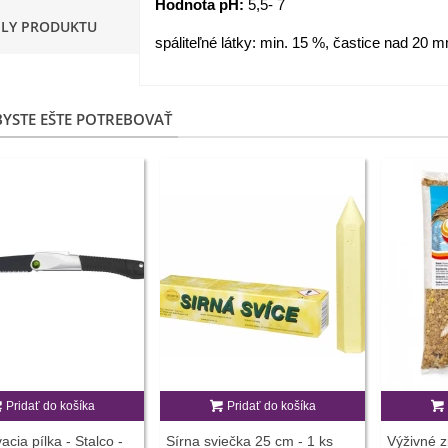
Hodnota pH:
5,5- 7
ILY PRODUKTU
apucínka nízka - Alaska Mix
spáliteľné látky: min. 15 %, častice nad 20
 Tropaeolum nanum...
,98 €
YSTE EŠTE POTREBOVAŤ
akanka Virtus F1 -
ichorium intybus - predaj...
,20 €
edmokráska obyčajná
užové odtiene - Bellis...
,57 €
skerník plnokvetý modrý -
anunculus asiaticus...
,82 €
Pridať do košíka
Pridať do košíka
acia pílka - Stalco -
Sírna sviečka 25 cm - 1 ks
Výživné z