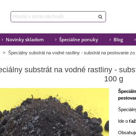
Novinky skladom
Špeciálne ponuky
Blog
>
Špeciálny substrát na vodné rastliny - substrát na pestovanie zo
ciálny substrát na vodné rastliny - subs
100 g
Špeciáln
pestovan
Špeciáln
Ide
o
ťaž
Obsahuj