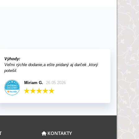
Výhody:
Veľmi rýchle dodanie,a ešte pridaný aj darček ,ktorý
potešil.
Miriam G.
26.05.2026
T
KONTAKTY