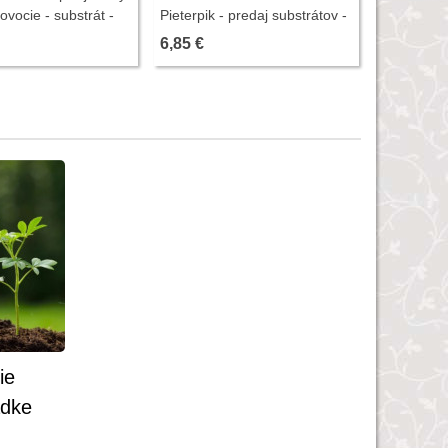
ovocie - substrát -
Pieterpik - predaj substrátov -
g
3,5 l
6,85 €
1,07 €
ie
adke