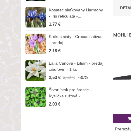
DETA
Kosatec sieťkovaný Harmony
K
- Iris reticulata -...
-
1,77 €
1
MOHLI B
Krókus siaty - Crocus sativus
Č
- predaj...
C
2,18 €
3
Ľalia Canova - Lilium - predaj
S
cibuľovín - 1 ks
r
2,53 €
3,62 €
-30%
1
Štvorlístok pre šťastie -
I
Kyslička ružová -...
R
2,03 €
1
Prerezáv