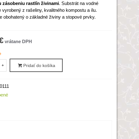
u
zásobeniu
rastlín
živinami
.
Substrát
na
vodné
e
vyrobený
z
rašeliny
,
kvalitného
kompostu
a
ílu
.
je obohatený
o
základné živiny
a
stopové
prvky.
€
e
+
Pridať do košíka
0111
bené