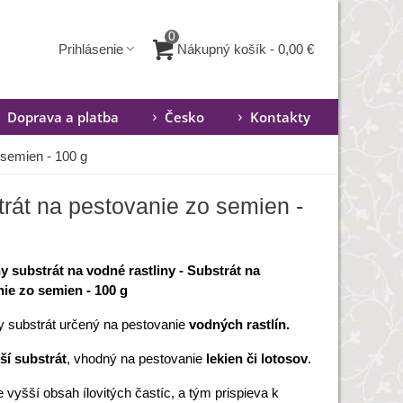
0
Nákupný košík
-
0,00 €
Prihlásenie
Doprava a platba
Česko
Kontakty
 semien - 100 g
trát na pestovanie zo semien -
y substrát na vodné rastliny - Substrát na
ie zo semien - 100 g
y
substrát
určený
na
pestovanie
vodných
rastlín
.
ší
substrát
,
vhodný na
pestovanie
lekien
či
lotosov
.
e
vyšší obsah
ílovitých
častíc,
a
tým
prispieva
k