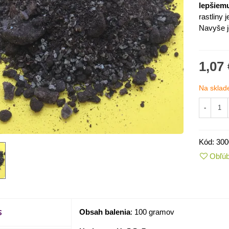
lepšiem
rastliny
j
Navyše
1,07 
Na sklad
-
Kód:
300
IO Kaleráb Dyna - Brassica
Obľú
leracea var....
,55 €
ornica plnokvetá Amarantia -
ippeastrum -...
S
Obsah balenia
: 100 gramov
,05 €