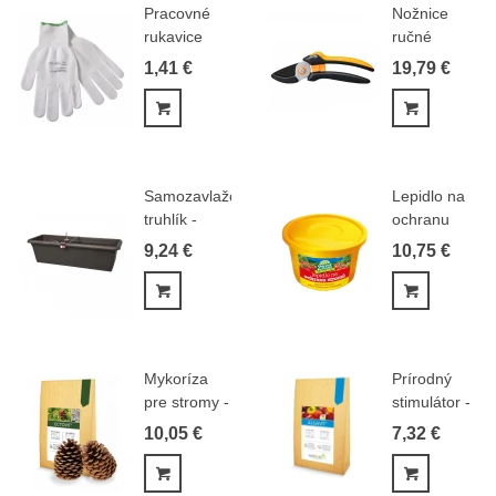
Pracovné
Nožnice
rukavice
ručné
Buddy -
jednosečné
1,41 €
19,79 €
PVC
- Fiskars -...
terčíky...
Pridať do košíka
Pridať do
Samozavlažovací
Lepidlo na
truhlík -
ochranu
Extra Lina...
stromov -
9,24 €
10,75 €
Zdravá...
Pridať do košíka
Pridať do
Mykoríza
Prírodný
pre stromy -
stimulátor -
Ectovit -...
Algavit -...
10,05 €
7,32 €
Pridať do košíka
Pridať do