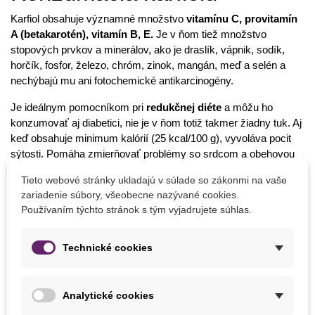
Karfiol obsahuje významné množstvo
vitamínu C, provitamín
A (betakarotén), vitamín B, E.
Je v ňom tiež množstvo
stopových prvkov a minerálov, ako je draslík, vápnik, sodík,
horčík, fosfor, železo, chróm, zinok, mangán, meď a selén a
nechýbajú mu ani fotochemické antikarcinogény.
Je ideálnym pomocníkom pri
redukčnej diéte
a môžu ho
konzumovať aj diabetici, nie je v ňom totiž takmer žiadny tuk. Aj
keď obsahuje minimum kalórií (25 kcal/100 g), vyvoláva pocit
sýtosti. Pomáha zmierňovať problémy so srdcom a obehovou
sústavou, je vhodný pri hypertenzii.
Tieto webové stránky ukladajú v súlade so zákonmi na vaše
zariadenie súbory, všeobecne nazývané cookies.
Konzumácia karfiolu
je odporúčaná ľuďom s
tráviacimi
Používaním týchto stránok s tým vyjadrujete súhlas.
problémami a žalúdočnými chorobami.
Zlepšuje
priechodnosť čriev. Napomáha k celkovej detoxikácii
organizmu, pomáha totiž odstraňovať prebytočnú vodu z tkanív,
Technické cookies
jeho konzumácia je vhodná pri zlyhaní obličiek a artritíde.
Látky v ňom obsiahnuté pôsobia aj
proti rednutiu kostí,
Analytické cookies
lámavosti nechtov,
podporujú dobrú funkciu kĺbov, rast vlasov