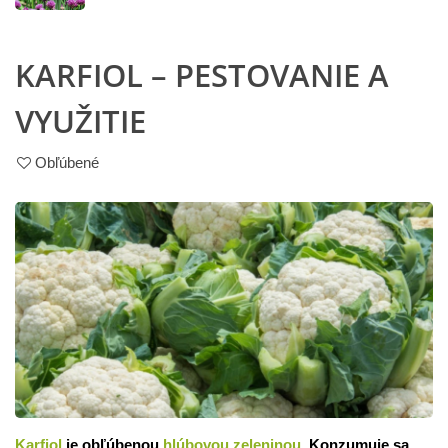
KARFIOL – PESTOVANIE A
VYUŽITIE
Obľúbené
Karfiol
je obľúbenou
hlúbovou zeleninou.
Konzumuje sa