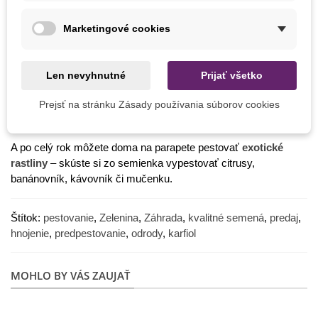
a majú aj protisklerotické účinky. Nie je vhodný pre osoby
trpiace dnou a ľudí so žlčníkovými kameňmi.
Marketingové cookies
Čo vysievať v auguste
Kapusta
Len nevyhnutné
Prijať všetko
Špenát
Prejsť na stránku Zásady používania súborov cookies
Reďkovka
Trávne zmesi
A po celý rok môžete doma na parapete pestovať
exotické
rastliny
– skúste si zo semienka vypestovať citrusy,
banánovník, kávovník či mučenku.
Štítok:
pestovanie
,
Zelenina
,
Záhrada
,
kvalitné semená
,
predaj
,
hnojenie
,
predpestovanie
,
odrody
,
karfiol
MOHLO BY VÁS ZAUJAŤ