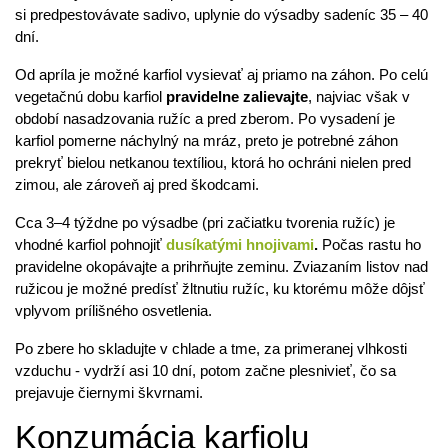
si predpestovávate sadivo, uplynie do výsadby sadeníc 35 – 40
dní.
Od apríla je možné karfiol vysievať aj priamo na záhon. Po celú
vegetačnú dobu karfiol
pravidelne zalievajte
, najviac však v
období nasadzovania ružíc a pred zberom. Po vysadení je
karfiol pomerne náchylný na mráz, preto je potrebné záhon
prekryť bielou netkanou textíliou, ktorá ho ochráni nielen pred
zimou, ale zároveň aj pred škodcami.
Cca 3–4 týždne po výsadbe (pri začiatku tvorenia ružíc) je
vhodné karfiol pohnojiť
dusíkatými hnojivami
.
Počas rastu ho
pravidelne okopávajte a prihrňujte zeminu. Zviazaním listov nad
ružicou je možné predísť žltnutiu ružíc, ku ktorému môže dôjsť
vplyvom prílišného osvetlenia.
Po zbere ho skladujte v chlade a tme, za primeranej vlhkosti
vzduchu - vydrží asi 10 dní, potom začne plesnivieť, čo sa
prejavuje čiernymi škvrnami.
Konzumácia karfiolu