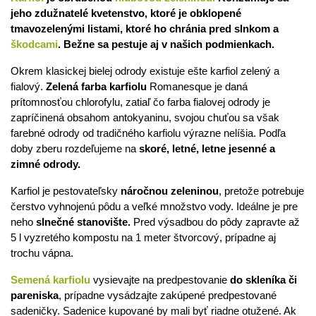
jeho zdužnatelé kvetenstvo, ktoré je obklopené
tmavozelenými listami, ktoré ho chránia pred slnkom a
škodcami
. Bežne sa pestuje aj v našich podmienkach.
Okrem klasickej bielej odrody existuje ešte karfiol zelený a
fialový.
Zelená farba karfiolu
Romanesque je daná
prítomnosťou chlorofylu, zatiaľ čo farba fialovej odrody je
zapríčinená obsahom antokyaninu, svojou chuťou sa však
farebné odrody od tradičného karfiolu výrazne nelíšia. Podľa
doby zberu rozdeľujeme na
skoré, letné, letne jesenné a
zimné odrody.
Karfiol je pestovateľsky
náročnou zeleninou
, pretože potrebuje
čerstvo vyhnojenú pôdu a veľké množstvo vody. Ideálne je pre
neho
slnečné stanovište.
Pred výsadbou do pôdy zapravte až
5 l vyzretého kompostu na 1 meter štvorcový, prípadne aj
trochu vápna.
Semená karfiolu
vysievajte na predpestovanie
do skleníka či
pareniska
, prípadne vysádzajte zakúpené predpestované
sadeničky. Sadenice kupované by mali byť riadne otužené. Ak