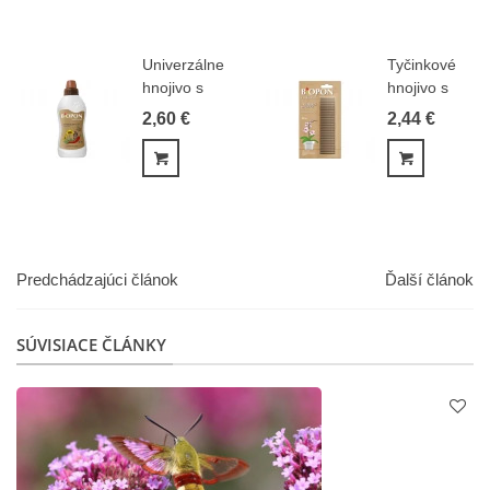
Univerzálne
Tyčinkové
hnojivo s
hnojivo s
vermikompostom...
vermikompost
2,60 €
2,44 €
-...
Pridať do košíka
Pridať do
Predchádzajúci článok
Ďalší článok
SÚVISIACE ČLÁNKY