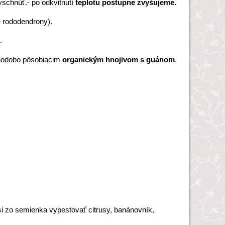
yschnúť.- po odkvitnutí
teplotu postupne zvyšujeme.
e rododendrony).
.
lhodobo pôsobiacim
organickým hnojivom s guánom
.
i zo semienka vypestovať citrusy, banánovník,