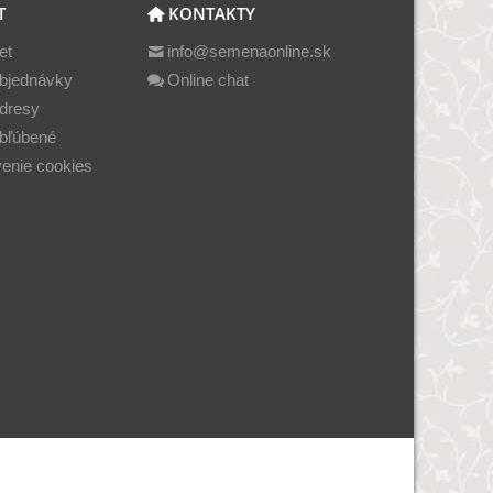
T
KONTAKTY
et
info@semenaonline.sk
bjednávky
Online chat
dresy
bľúbené
enie cookies