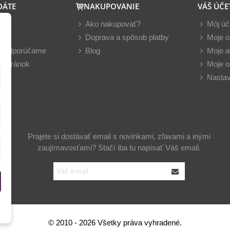
DÁTE
NAKUPOVANIE
VÁŠ ÚČE
y
Ako nakupovať?
Môj úč
nky
Doprava a spôsob platby
Moje o
z odporúčame
Blog
Moje a
 stránok
Moje o
Nastav
Prajete si dostávať email s novinkami, zľavami a inými
zaujímavosťami? Stačí iba tu napísať Váš email.
© 2010 - 2026 Všetky práva vyhradené.