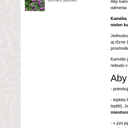
Aby kamél
odmenia 
Kamélia
nielen k
Jednoduch
aj rôzne 
prostredi
Kamélie j
nebudú v 
Aby
- potrebu
- teplot
teplôt). 
miestnos
- v júni je