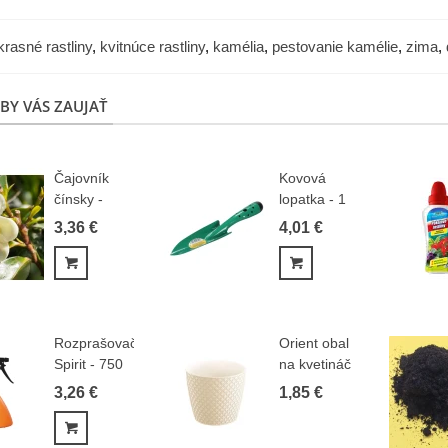
rasné rastliny
,
kvitnúce rastliny
,
kamélia
,
pestovanie kamélie
,
zima
,
BY VÁS ZAUJAŤ
Čajovník
Kovová
čínsky -
lopatka - 1
Camellia
ks
3,36 €
4,01 €
sinensis -...
Pridať do košíka
Pridať do košíka
Rozprašovač
Orient obal
Spirit - 750
na kvetináč
ml
krémový 13
3,26 €
1,85 €
oranžový...
cm...
Pridať do košíka