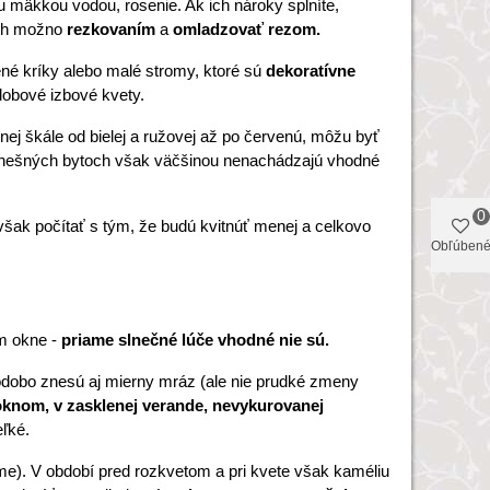
ku mäkkou vodou, rosenie. Ak ich nároky splníte,
ich možno
rezkovaním
a
omladzovať rezom.
né kríky alebo malé stromy, ktoré sú
dekoratívne
obové izbové kvety.
nej škále od bielej a ružovej až po červenú, môžu byť
nešných bytoch však väčšinou nenachádzajú vhodné
0
 však počítať s tým, že budú kvitnúť menej a celkovo
Obľúben
om okne -
priame slnečné lúče vhodné nie sú.
tkodobo znesú aj mierny mráz (ale nie prudké zmeny
knom, v zasklenej verande, nevykurovanej
eľké.
me). V období pred rozkvetom a pri kvete však kaméliu