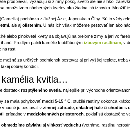
ie prospievali, vyžadujú si zimný pokoj, svetlo ale nie slnko, záliev
sa množstvom nádherných kvetov ako žiadna iná izbovka. Množiť 
(Camellia) pochádza z Južnej Ázie, Japonska a Číny. Sú to vždyzele
vetmi
, ale aj
olistením
. U nás ich však môžeme pestovať len ako nád
é alebo plnokveté kvety sa objavujú na prelome zimy a jari vo fareb
žíhané. Predtým patrili kamélie k obľúbeným
izbovým rastlinám,
v d
e na rast.
e možné za určitých podmienok pestovať aj pri vyššej teplote, treba
takej dobrej kondícii.
 kamélia kvitla…
je dostatok
rozptýleného svetla,
najlepšie pri východne orientovan
a by sa mala pohybovať medzi
5-15 ° C
, otužilé rastliny dokonca krá
Je vhodné ju pestovať v
zimnej záhrade, chladnej hale
či
chodbe s o
ti
, prípadne v
medziokenných priestoroch
, pokiaľ sú dostatočne v
j
obmedzíme závlahu
aj
vlhkosť vzduchu
(vetráme, rastlinu nerosí