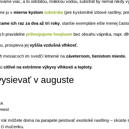
evame viac, a to odstátou, mäkkou vodou, substrát by nemal nikdy v
me ju v
mierne kyslom
substráte
(pre kyslomilné izbové rastliny, pr
ame ich raz za dva až tri roky
, staršie exempláre ešte menej často
ich pravidelne
prihnojujeme hnojivom
bez obsahu vápnika, napr. d
ju, prospieva jej
vyššia vzdušná vlhkosť.
ch mesiacoch im svedčí letnenie na
záveternom, tienistom mieste.
sú
citlivé na extrémne výkyvy vlhkosti a teploty.
ysievať v auguste
ka
zmesi
ý rok môžete doma na parapete pestovať
exotické rastliny
– skúste s
 či mučenku.