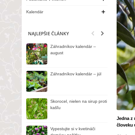
Kalendár
NAJLEPŠIE ČLÁNKY
Záhradníkov kalendár –
C
august
Záhradníkov kalendár – júl
M
Skorocel, nielen na sirup proti
V
kašľu
t
Jedna z n
človeku 
Vypestujte si v kvetináči
V
domácu pažítku
v