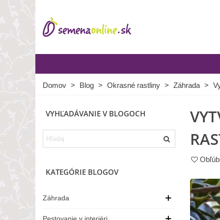
Domov
>
Blog
>
Okrasné rastliny
>
Záhrada
>
Vy
VYT
VYHĽADÁVANIE V BLOGOCH
RAS
Obľúb
KATEGÓRIE BLOGOV
Záhrada
Pestovanie v interiéri