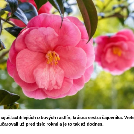
vikla - elixír zdravia
áj je ideálny na výsev Astry
erbena bude ozdobou
erasy aj záhrady
ajušľachtilejších izbových rastlín, krásna sestra čajovníka. Viete,
učarovali už pred tisíc rokmi a je to tak až dodnes.
lčí bôb - rastlina pôvodných
idieckych záhrad