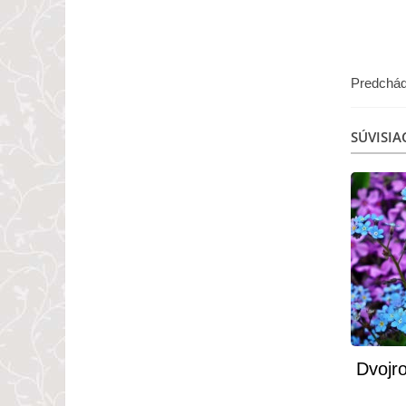
Predchád
SÚVISIA
Dvojro