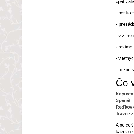
opäť zali
- pestuje
-
presádz
- v zime 
- rosíme 
- v letný
- pozor, 
Čo v
Kapusta
Špenát
Reďkov
Trávne 
A po cel
kávovník