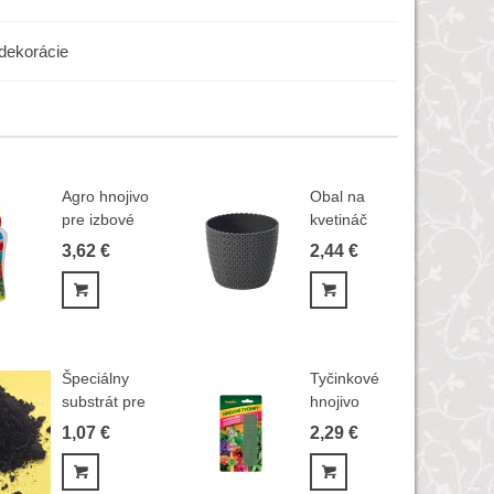
dekorácie
Agro hnojivo
Obal na
pre izbové
kvetináč
rastliny...
šedý -
3,62 €
2,44 €
MAGNOLIA
-...
Pridať do košíka
Pridať do košíka
Špeciálny
Tyčinkové
substrát pre
hnojivo
okrasné...
Forestina
1,07 €
2,29 €
-...
Pridať do košíka
Pridať do košíka