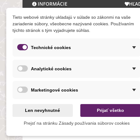
INFORMÁCIE
HĽA
O nás a kontakt
Zľav
Tieto webové stránky ukladajú v súlade so zákonmi na vaše
Obchodné podmienky
Novi
zariadenie súbory, všeobecne nazývané cookies. Používaním
týchto stránok s tým vyjadrujete súhlas.
Ochrana osobných údajov
Tera
Reklamačný poriadok
Mapa
Formuláre
Technické cookies
O cookies
Analytické cookies
NOVINKY
Marketingové cookies
Len nevyhnutné
Prijať všetko
Prejsť na stránku Zásady používania súborov cookies