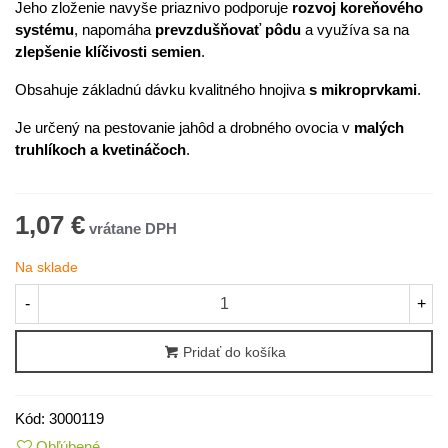
Jeho zloženie navyše priaznivo podporuje
rozvoj koreňového
systému
, napomáha
prevzdušňovať pôdu
a využíva sa na
zlepšenie klíčivosti semien
.
Obsahuje základnú dávku kvalitného hnojiva
s mikroprvkami
.
Je určený na pestovanie jahôd a drobného ovocia v
malých
truhlíkoch a kvetináčoch
.
1,07 €
Na sklade
-
+
Pridať do košíka
Kód:
3000119
Obľúbené