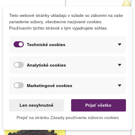
Tieto webové stránky ukladajú v súlade so zákonmi na vaše
zariadenie súbory, všeobecne nazývané cookies.
Používaním týchto stránok s tým vyjadrujete súhlas.
Technické cookies
Pridať do košíka
Pridať do košíka
Analytické cookies
Prerezávacia pílka - Stalco -
Sírna sviečka 25 cm - 1 ks
predaj záhradného náradia -
1 ks
19,79 €
6,59 €
Marketingové cookies
Len nevyhnutné
Prijať všetko
8 INÝCH PRODUKTOV V TEJ ISTEJ KATEGÓRII:
Prejsť na stránku Zásady používania súborov cookies